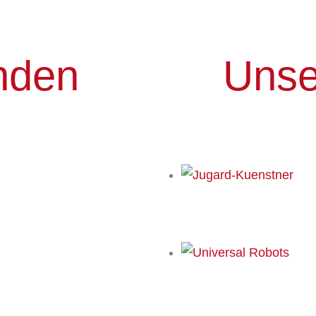
nden
Unse